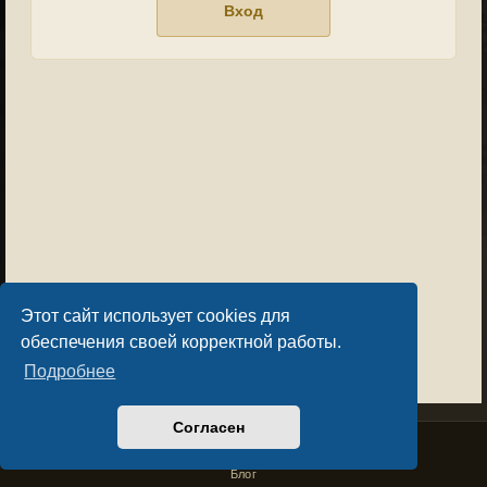
Этот сайт использует cookies для
обеспечения своей корректной работы.
Подробнее
Согласен
Privacy Policy
License Agreement
Copyright © Sacralium Games 2023-
2026
business@sacralium.game
Блог