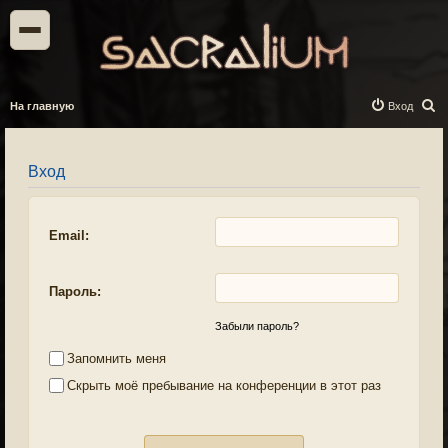
П
На главную
Вход
о
и
Вход
с
к
Email:
Пароль:
Забыли пароль?
Запомнить меня
Скрыть моё пребывание на конференции в этот раз