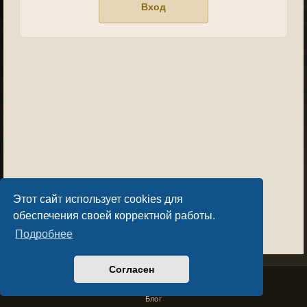
Этот сайт использует cookies для
обеспечения своей корректной работы.
Подробнее
Согласен
Privacy Policy
License Agreement
Copyright © Sacralium Games 2023-
2026
business@sacralium.game
Блог