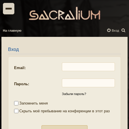
П
На главную
Вход
о
и
Вход
с
к
Email:
Пароль:
Забыли пароль?
Запомнить меня
Скрыть моё пребывание на конференции в этот раз