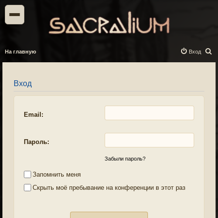
П
На главную
Вход
о
и
Вход
с
к
Email:
Пароль:
Забыли пароль?
Запомнить меня
Скрыть моё пребывание на конференции в этот раз