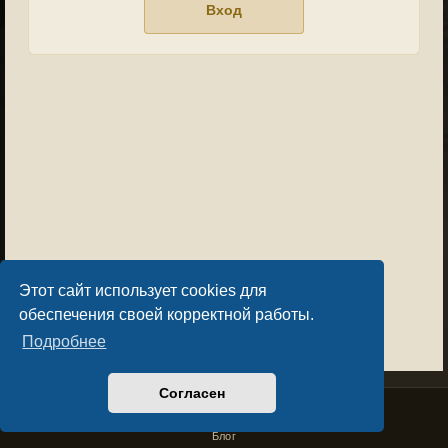
Этот сайт использует cookies для
обеспечения своей корректной работы.
Подробнее
Согласен
Privacy Policy
License Agreement
Copyright © Sacralium Games 2023-
2026
business@sacralium.game
Блог