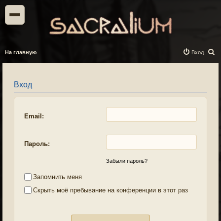
П
На главную
Вход
о
и
Вход
с
к
Email:
Пароль:
Забыли пароль?
Запомнить меня
Скрыть моё пребывание на конференции в этот раз