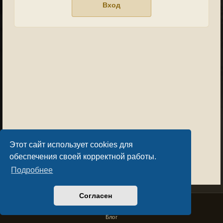
Этот сайт использует cookies для
обеспечения своей корректной работы.
Подробнее
Согласен
Privacy Policy
License Agreement
Copyright © Sacralium Games 2023-
2026
business@sacralium.game
Блог