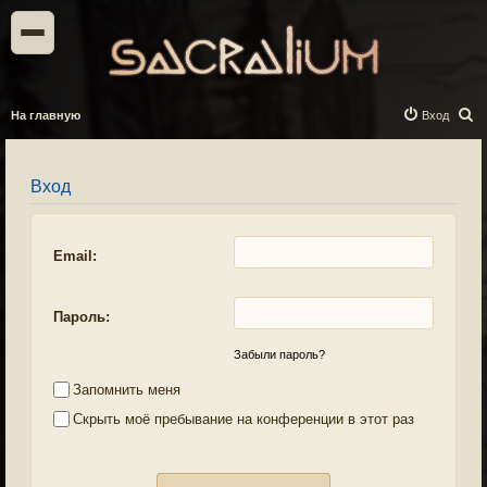
П
На главную
Вход
о
и
Вход
с
к
Email:
Пароль:
Забыли пароль?
Запомнить меня
Скрыть моё пребывание на конференции в этот раз