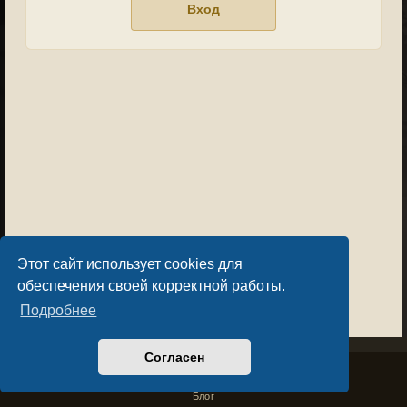
Этот сайт использует cookies для
обеспечения своей корректной работы.
Подробнее
Согласен
Privacy Policy
License Agreement
Copyright © Sacralium Games 2023-
2026
business@sacralium.game
Блог