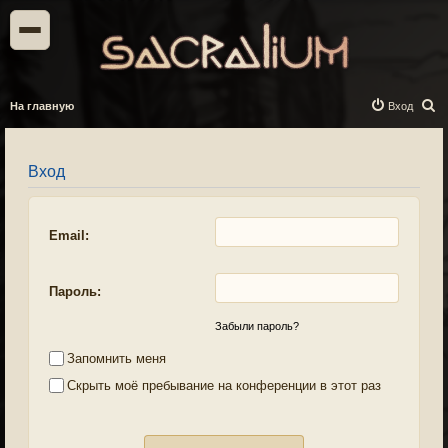
П
На главную
Вход
о
и
Вход
с
к
Email:
Пароль:
Забыли пароль?
Запомнить меня
Скрыть моё пребывание на конференции в этот раз