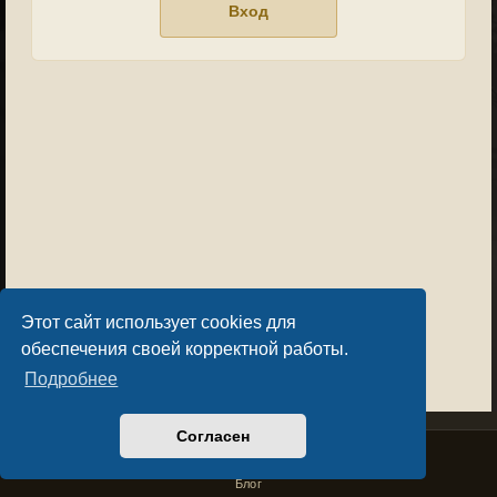
Этот сайт использует cookies для
обеспечения своей корректной работы.
Подробнее
Согласен
Privacy Policy
License Agreement
Copyright © Sacralium Games 2023-
2026
business@sacralium.game
Блог