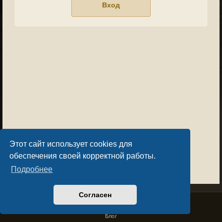
Этот сайт использует cookies для
обеспечения своей корректной работы.
Подробнее
Согласен
Privacy Policy
License Agreement
Copyright © Sacralium Games 2023-
2026
business@sacralium.game
Блог