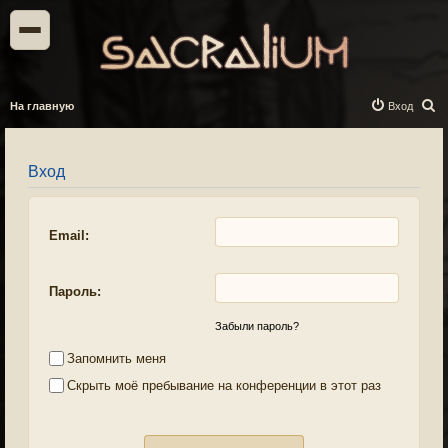
П
На главную
Вход
о
и
Вход
с
к
Email:
Пароль:
Забыли пароль?
Запомнить меня
Скрыть моё пребывание на конференции в этот раз