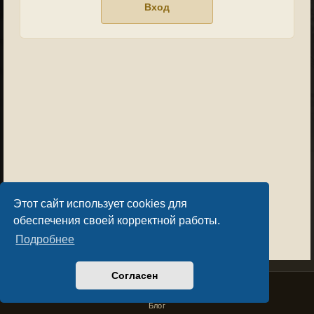
Этот сайт использует cookies для
обеспечения своей корректной работы.
Подробнее
Согласен
Privacy Policy
License Agreement
Copyright © Sacralium Games 2023-
2026
business@sacralium.game
Блог