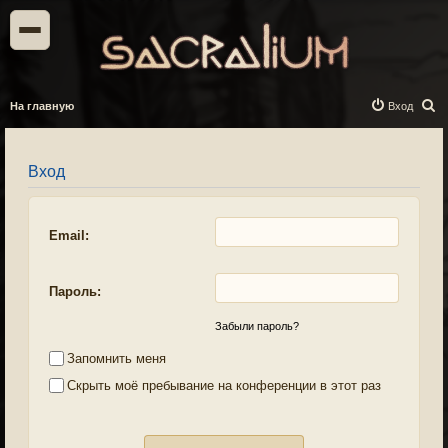
П
На главную
Вход
о
и
Вход
с
к
Email:
Пароль:
Забыли пароль?
Запомнить меня
Скрыть моё пребывание на конференции в этот раз