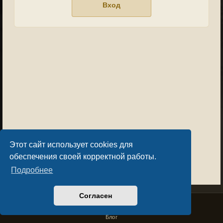
Этот сайт использует cookies для
обеспечения своей корректной работы.
Подробнее
Согласен
Privacy Policy
License Agreement
Copyright © Sacralium Games 2023-
2026
business@sacralium.game
Блог