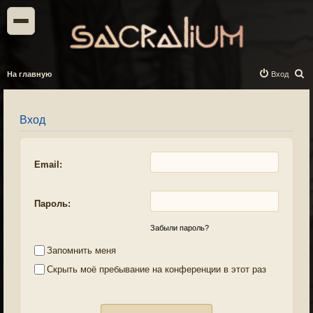
П
На главную
Вход
о
и
Вход
с
к
Email:
Пароль:
Забыли пароль?
Запомнить меня
Скрыть моё пребывание на конференции в этот раз