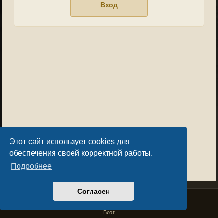
Этот сайт использует cookies для
обеспечения своей корректной работы.
Подробнее
Согласен
Privacy Policy
License Agreement
Copyright © Sacralium Games 2023-
2026
business@sacralium.game
Блог