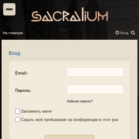
П
На главную
Вход
о
и
Вход
с
к
Email:
Пароль:
Забыли пароль?
Запомнить меня
Скрыть моё пребывание на конференции в этот раз