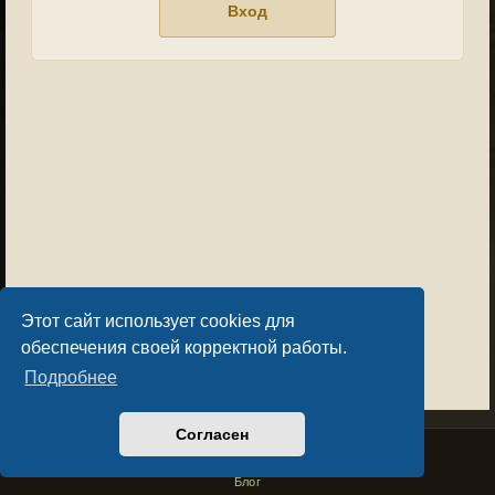
Этот сайт использует cookies для
обеспечения своей корректной работы.
Подробнее
Согласен
Privacy Policy
License Agreement
Copyright © Sacralium Games 2023-
2026
business@sacralium.game
Блог