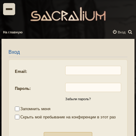
П
На главную
Вход
о
и
Вход
с
к
Email:
Пароль:
Забыли пароль?
Запомнить меня
Скрыть моё пребывание на конференции в этот раз