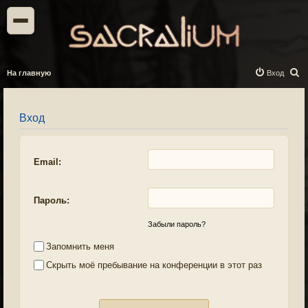
П
На главную
Вход
о
и
Вход
с
к
Email:
Пароль:
Забыли пароль?
Запомнить меня
Скрыть моё пребывание на конференции в этот раз