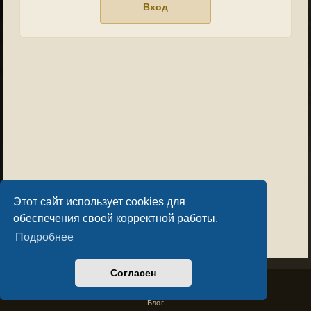
Этот сайт использует cookies для
обеспечения своей корректной работы.
Подробнее
Согласен
Privacy Policy
License Agreement
Copyright © Sacralium Games 2023-
2026
business@sacralium.game
Блог