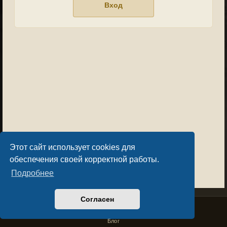
Этот сайт использует cookies для
обеспечения своей корректной работы.
Подробнее
Согласен
Privacy Policy
License Agreement
Copyright © Sacralium Games 2023-
2026
business@sacralium.game
Блог