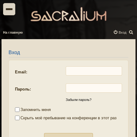
П
На главную
Вход
о
и
Вход
с
к
Email:
Пароль:
Забыли пароль?
Запомнить меня
Скрыть моё пребывание на конференции в этот раз