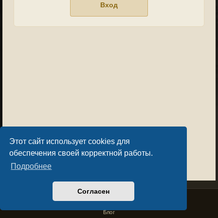
Этот сайт использует cookies для
обеспечения своей корректной работы.
Подробнее
Согласен
Privacy Policy
License Agreement
Copyright © Sacralium Games 2023-
2026
business@sacralium.game
Блог