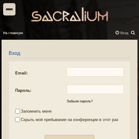
П
На главную
Вход
о
и
Вход
с
к
Email:
Пароль:
Забыли пароль?
Запомнить меня
Скрыть моё пребывание на конференции в этот раз