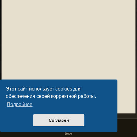
Этот сайт использует cookies для
обеспечения своей корректной работы.
Подробнее
Согласен
Privacy Policy
License Agreement
Copyright © Sacralium Games 2023-
2026
business@sacralium.game
Блог