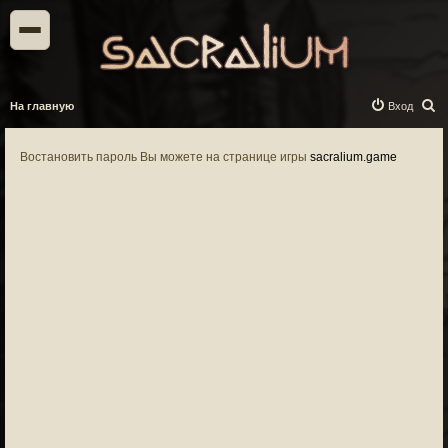
П
На главную
Вход
о
и
Востановить пароль Вы можете на странице игры
sacralium.game
с
к