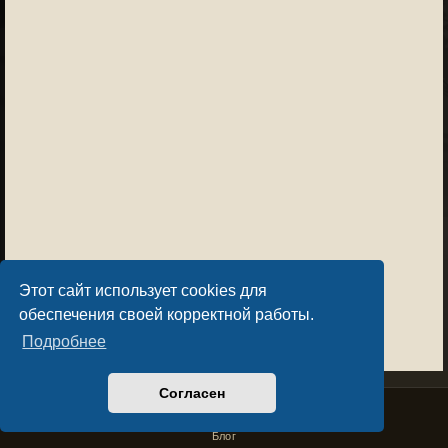
Этот сайт использует cookies для
обеспечения своей корректной работы.
Подробнее
Согласен
Privacy Policy
License Agreement
Copyright © Sacralium Games 2023-
2026
business@sacralium.game
Блог