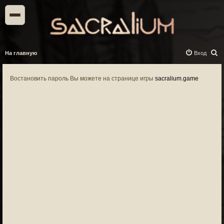
П
На главную
Вход
о
и
Востановить пароль Вы можете на странице игры
sacralium.game
с
к