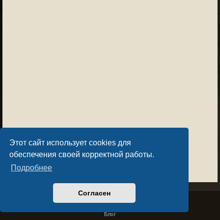
Этот сайт использует cookies для
обеспечения своей корректной работы.
Подробнее
Согласен
Privacy Policy
License Agreement
Copyright © Sacralium Games 2023-
2026
business@sacralium.game
Блог