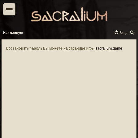
П
На главную
Вход
о
и
Востановить пароль Вы можете на странице игры
sacralium.game
с
к