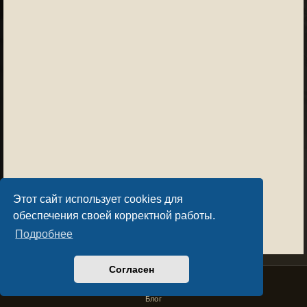
Этот сайт использует cookies для
обеспечения своей корректной работы.
Подробнее
Согласен
Privacy Policy
License Agreement
Copyright © Sacralium Games 2023-
2026
business@sacralium.game
Блог