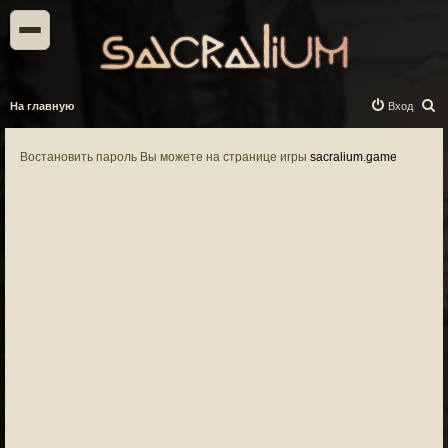
П
На главную
Вход
о
и
Востановить пароль Вы можете на странице игры
sacralium.game
с
к