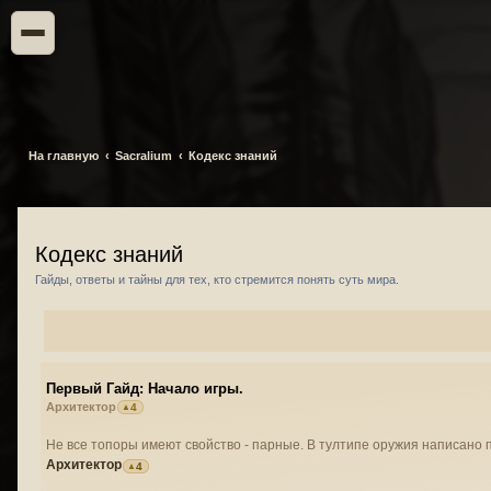
На главную
Sacralium
Кодекс знаний
Кодекс знаний
Гайды, ответы и тайны для тех, кто стремится понять суть мира.
Первый Гайд: Начало игры.
Архитектор
4
Не все топоры имеют свойство - парные. В тултипе оружия написано 
Архитектор
4