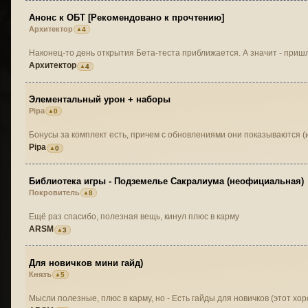
Анонс к ОБТ [Рекомендовано к прочтению]
Архитектор
4
Наконец-то день открытия Бета-теста приближается. А значит - при
Архитектор
4
Элементальный урон + наборы
Pipa
0
Бонусы за комплект есть, причем с обновлениями они показываются 
Pipa
0
Библиотека игры - Подземелье Сакралиума (неофициальная)
Покровитель
8
Ещё раз спасибо, полезная вещь, кинул плюс в карму
ARSM
3
Для новичков мини гайд)
Князъ
5
Мысли полезные, плюс в карму, но - Есть гайды для новичков (этот хор