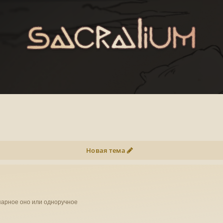
Новая тема
парное оно или одноручное