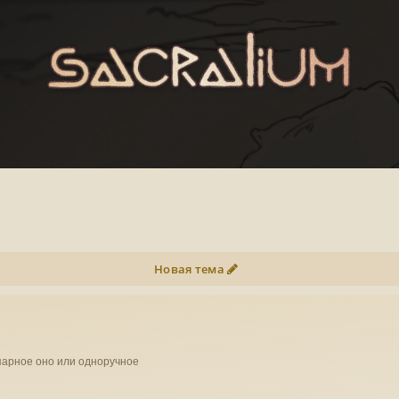
Новая тема
парное оно или одноручное