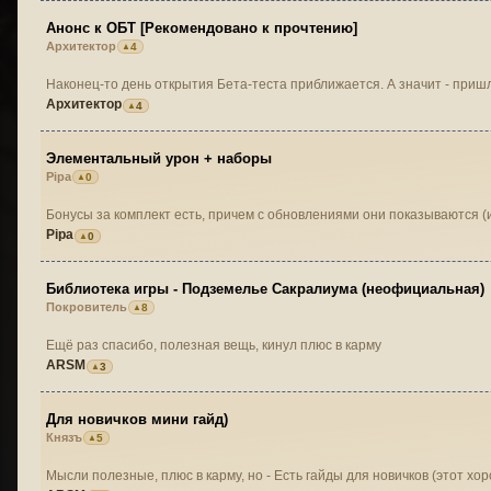
Анонс к ОБТ [Рекомендовано к прочтению]
Архитектор
4
Наконец-то день открытия Бета-теста приближается. А значит - при
Архитектор
4
Элементальный урон + наборы
Pipa
0
Бонусы за комплект есть, причем с обновлениями они показываются 
Pipa
0
Библиотека игры - Подземелье Сакралиума (неофициальная)
Покровитель
8
Ещё раз спасибо, полезная вещь, кинул плюс в карму
ARSM
3
Для новичков мини гайд)
Князъ
5
Мысли полезные, плюс в карму, но - Есть гайды для новичков (этот хор