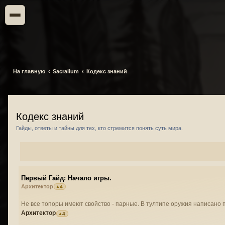
На главную
Sacralium
Кодекс знаний
Кодекс знаний
Гайды, ответы и тайны для тех, кто стремится понять суть мира.
Первый Гайд: Начало игры.
Архитектор
4
Не все топоры имеют свойство - парные. В тултипе оружия написано 
Архитектор
4