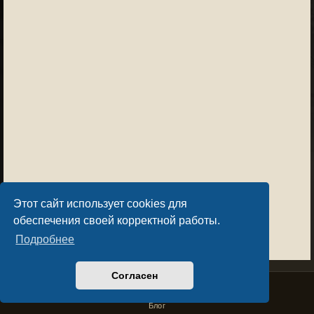
Этот сайт использует cookies для
обеспечения своей корректной работы.
Подробнее
Согласен
Privacy Policy
License Agreement
Copyright © Sacralium Games 2023-
2026
business@sacralium.game
Блог