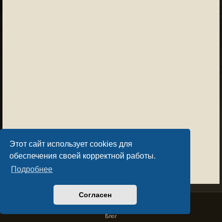
Этот сайт использует cookies для
обеспечения своей корректной работы.
Подробнее
Согласен
Privacy Policy
License Agreement
Copyright © Sacralium Games 2023-
2026
business@sacralium.game
Блог