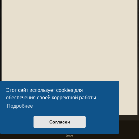
Этот сайт использует cookies для
обеспечения своей корректной работы.
Подробнее
Согласен
Privacy Policy
License Agreement
Copyright © Sacralium Games 2023-
2026
business@sacralium.game
Блог