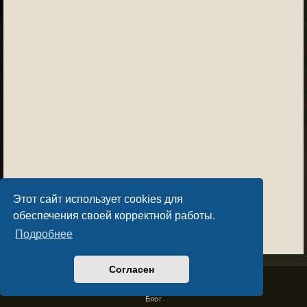
Этот сайт использует cookies для
обеспечения своей корректной работы.
Подробнее
Согласен
Privacy Policy
License Agreement
Copyright © Sacralium Games 2023-
2026
business@sacralium.game
Блог