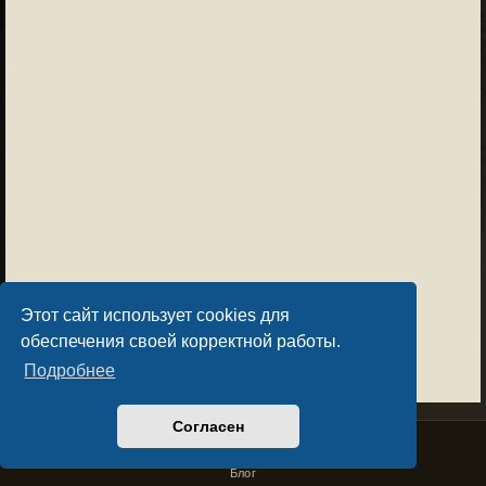
Этот сайт использует cookies для
обеспечения своей корректной работы.
Подробнее
Согласен
Privacy Policy
License Agreement
Copyright © Sacralium Games 2023-
2026
business@sacralium.game
Блог