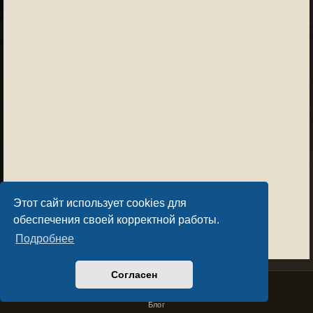
Этот сайт использует cookies для
обеспечения своей корректной работы.
Подробнее
Согласен
Privacy Policy
License Agreement
Copyright © Sacralium Games 2023-
2026
business@sacralium.game
Блог