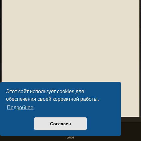
Этот сайт использует cookies для
обеспечения своей корректной работы.
Подробнее
Согласен
Privacy Policy
License Agreement
Copyright © Sacralium Games 2023-
2026
business@sacralium.game
Блог