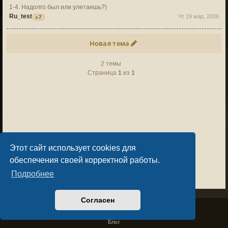
1-4. Надолго был или улетаешь?)
Ru_test
Чт 19 мар, 2026
7
Новая тема
2 темы
Страница
1
из
1
Этот сайт использует cookies для
обеспечения своей корректной работы.
Подробнее
Согласен
Privacy Policy
License Agreement
Copyright © Sacralium Games 2023-
2026
business@sacralium.game
Блог