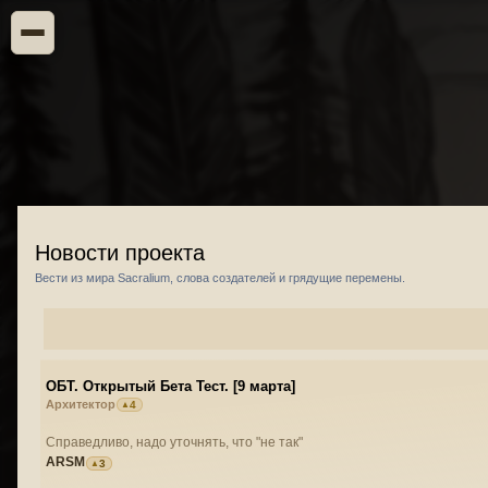
Новости проекта
Вести из мира Sacralium, слова создателей и грядущие перемены.
ОБТ. Открытый Бета Тест. [9 марта]
Архитектор
4
Справедливо, надо уточнять, что "не так"
ARSM
3