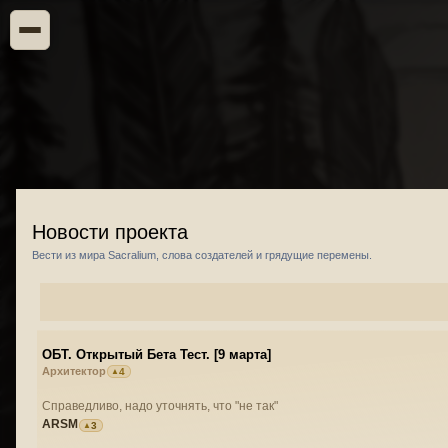
Новости проекта
Вести из мира Sacralium, слова создателей и грядущие перемены.
ОБТ. Открытый Бета Тест. [9 марта]
Архитектор
4
Справедливо, надо уточнять, что "не так"
ARSM
3