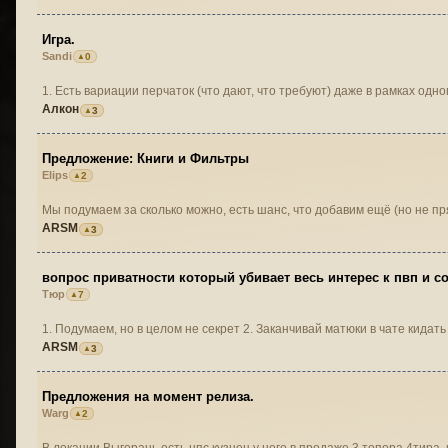
Игра.
Sandi
0
1. Есть вариации перчаток (что дают, что требуют) даже в рамках одн
Алкон
3
Предложение: Книги и Фильтры
Elips
2
Мы подумаем за сколько можно, есть шанс, что добавим ещё (но не пр
ARSM
3
вопрос приватности который убивает весь интерес к пвп и со
Тюр
7
1. Подумаем, но в целом не секрет 2. Заканчивай матюк
ARSM
3
Предложения на момент релиза.
Warg
2
В локации Выгорань есть нпс кузнец у него в продаже 3 топора 4тира