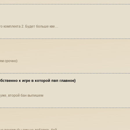
ого комплекта 2. Будет больше кве…
ям срочно)
бственно к игре в которой пвп главное)
и в чате кидать уже, второй бан выпишем
, но почему бы ему не добавить 4ой…