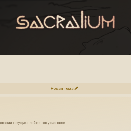
Новая тема
осит исключительно информативный характер. На основании текущих плейтестов у нас появ…