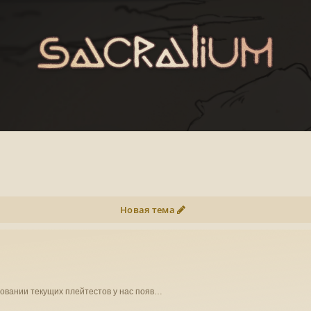
Новая тема
осит исключительно информативный характер. На основании текущих плейтестов у нас появ…