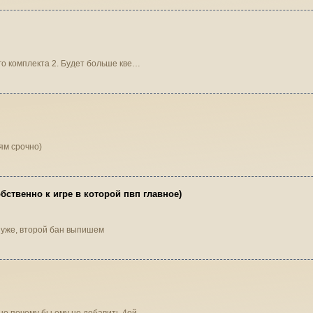
ого комплекта 2. Будет больше кве…
ям срочно)
бственно к игре в которой пвп главное)
и в чате кидать уже, второй бан выпишем
, но почему бы ему не добавить 4ой…