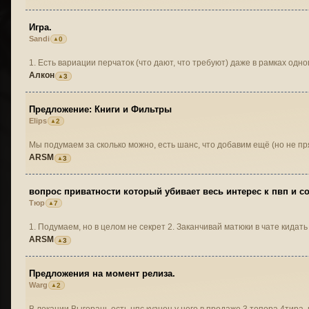
Игра.
Sandi
0
1. Есть вариации перчаток (что дают, что требуют) даже в рамках одн
Алкон
3
Предложение: Книги и Фильтры
Elips
2
Мы подумаем за сколько можно, есть шанс, что добавим ещё (но не пр
ARSM
3
вопрос приватности который убивает весь интерес к пвп и со
Тюр
7
1. Подумаем, но в целом не секрет 2. Заканчивай матюк
ARSM
3
Предложения на момент релиза.
Warg
2
В локации Выгорань есть нпс кузнец у него в продаже 3 топора 4тира