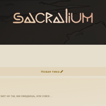
Новая тема
ают не так, как ожидаешь, или совсе…