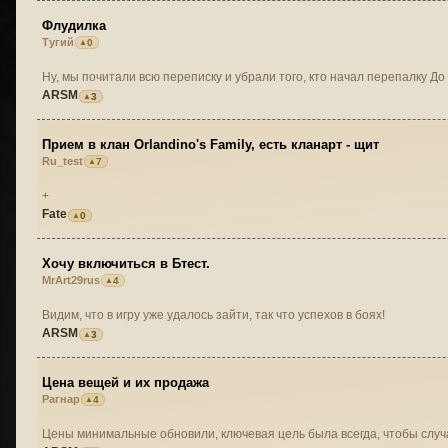
Флудилка
Тугий
0
Ну, мы почитали всю переписку и убрали того, кто начал перепалку До
ARSM
3
Прием в клан Orlandino's Family, есть кланарт - щит
Ru_test
7
+
Fate
0
Хочу включиться в Бтест.
MrArt29rus
4
Видим, что в игру уже удалось зайти, так что успехов в боях!
ARSM
3
Цена вещей и их продажа
Рагнар
4
Цены минимальные обновили, ключевая цель была всегда, чтобы слу