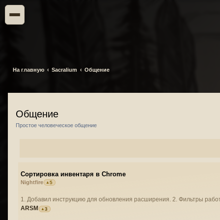
На главную
Sacralium
Общение
Общение
Простое человеческое общение
Сортировка инвентаря в Chrome
Nightfire
5
1. Добавил инструкцию для обновления расширения. 2. Фильтры работ
ARSM
3