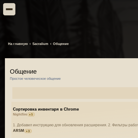
На главную
Sacralium
Общение
Общение
Простое человеческое общение
Сортировка инвентаря в Chrome
Nightfire
5
1. Добавил инструкцию для обновления расширения. 2. Фильтры работ
ARSM
3