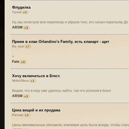
Флудилка
Тугий
0
Ну, мы почитали всю переписку и убрали того, кто начал перепалку До
ARSM
3
Прием в клан Orlandino's Family, есть кланарт - щит
Ru_test
7
+
Fate
0
Хочу включиться в Бтест.
MrArt29rus
4
Видим, что в игру уже удалось зайти, так что успехов в боях!
ARSM
3
Цена вещей и их продажа
Рагнар
4
Цены минимальные обновили, ключевая цель была всегда, чтобы слу