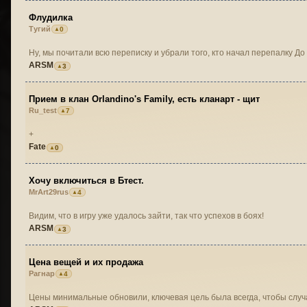
Флудилка
Тугий
0
Ну, мы почитали всю переписку и убрали того, кто начал перепалку До
ARSM
3
Прием в клан Orlandino's Family, есть кланарт - щит
Ru_test
7
+
Fate
0
Хочу включиться в Бтест.
MrArt29rus
4
Видим, что в игру уже удалось зайти, так что успехов в боях!
ARSM
3
Цена вещей и их продажа
Рагнар
4
Цены минимальные обновили, ключевая цель была всегда, чтобы слу