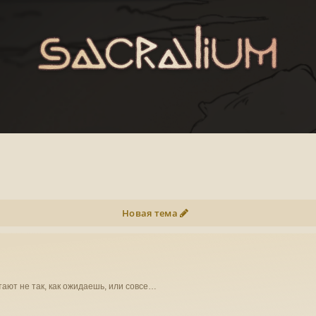
Новая тема
ают не так, как ожидаешь, или совсе…