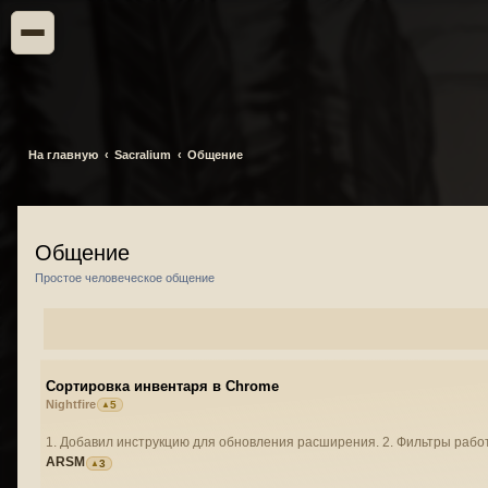
На главную
Sacralium
Общение
Общение
Простое человеческое общение
Сортировка инвентаря в Chrome
Nightfire
5
1. Добавил инструкцию для обновления расширения. 2. Фильтры работ
ARSM
3