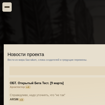
Новости проекта
Вести из мира Sacralium, слова создателей и грядущие перемены.
ОБТ. Открытый Бета Тест. [9 марта]
Архитектор
4
Справедливо, надо уточнять, что "не так"
ARSM
3