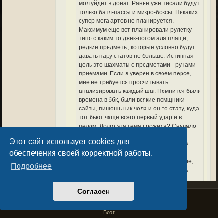
мол уйдет в донат. Ранее уже писали будут
только батл-пассы и микро-боксы. Никаких
супер мега артов не планируется.
Максимум еще вот планировали рулетку
типо с каким то джек-потом аля плащи,
редкие предметы, которые условно будут
давать пару статов не больше. Истинная
цель это шахматы с предметами - рунами -
приемами. Если я уверен в своем персе,
мне не требуется просчитывать
анализировать каждый шаг. Помнится были
времена в ббк, были всякие помщники
сайты, пишешь ник чела и он те стату, куда
тот бьют чаще всего первый удар и в
целом. Долго эта тема прожила? Сначало
хайпануло, мол абузишь систему зная
Этот сайт использует cookies для
удары игрока, а в итоге превратилось в
обеспечения своей корректной работы.
скуку, что в последствии и пофиксили.
Моя точка зрение пока что лишь мнение,
Подробнее
потому что ну вот оч не хочется делать
разрез блок головы и ног, это странный
блок в априоре.
Согласен
Privacy Policy
License Agreement
Copyright © Sacralium Games 2023-
2026
да прикол именно в том что не надо сейчас
business@sacralium.game
Блог
даже ничего выщитывать. Против игрока со