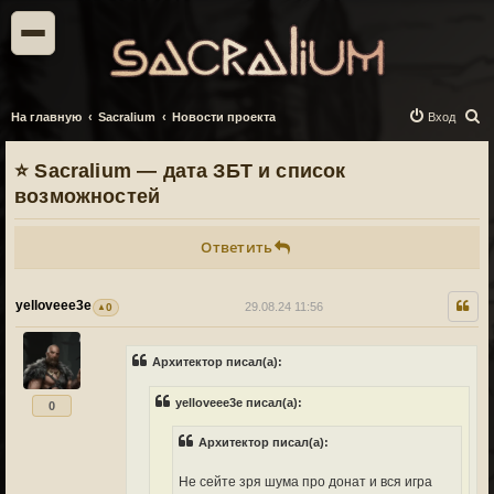
П
На главную
Sacralium
Новости проекта
Вход
о
⭐ Sacralium — дата ЗБТ и список
и
возможностей
с
к
Ответить
yelloveee3e
29.08.24 11:56
0
Архитектор писал(а):
yelloveee3e писал(а):
0
Архитектор писал(а):
Не сейте зря шума про донат и вся игра