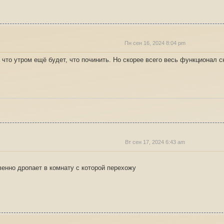
Пн сен 16, 2024 8:04 pm
что утром ещё будет, что починить. Но скорее всего весь функционал с
Вт сен 17, 2024 6:43 am
венно дропает в комнату с которой перехожу