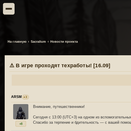
На главную
Sacralium
Новости проекта
⚠️ В игре проходят техработы! [16.09]
ARSM
3
Внимание, путешественники!
Сегодня с 13:00 (UTC+3) на одном из вспомогательных
Спасибо за терпение и бдительность — с вашей помо
+8