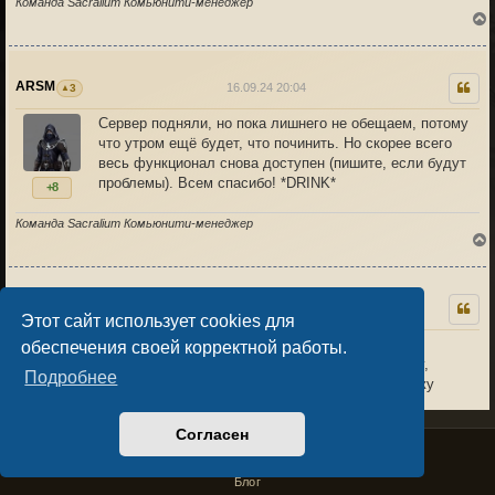
Команда Sacralium Комьюнити-менеджер
ARSM
16.09.24 20:04
3
Сервер подняли, но пока лишнего не обещаем, потому
что утром ещё будет, что починить. Но скорее всего
к
весь функционал снова доступен (пишите, если будут
проблемы). Всем спасибо! *DRINK*
+8
Команда Sacralium Комьюнити-менеджер
Requiem
17.09.24 06:43
0
Этот сайт использует cookies для
Приветствую!
обеспечения своей корректной работы.
Перс застрял в данже, не могу сменить комнату,
Подробнее
к
мгновенно дропает в комнату с которой перехожу
0
Согласен
Privacy Policy
License Agreement
Copyright © Sacralium Games 2023-
2026
business@sacralium.game
Блог