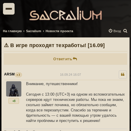
П
На главную
Sacralium
Новости проекта
Вход
о
⚠️ В игре проходят техработы! [16.09]
и
с
Ответить
к
ARSM
16.09.24 16:07
3
Внимание, путешественники!
Сегодня с 13:00 (UTC+3) на одном из вспомогательных
серверов идут технические работы. Мы пока не знаем,
+8
сколько займет починка, но обязательно сообщим,
когда все перезапустим. Спасибо за терпение и
бдительность — с вашей помощью утром удалось
найти проблемы и преступить к решению!