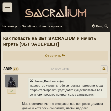
П
На главную
Sacralium
Новости проекта
Вход
о
Как попасть на ЗБТ SACRALIUM и начать
и
играть [ЗБТ ЗАВЕРШЕН]
с
к
Ответить
ARSM
12.10.24 23:48
3
James_Bond писал(а):
модератор у меня к тебе вопрос вы примерно когда
откройтесь проэкт будет долго существовать а то я
+8
во много проэктов поиграл сразу закрываются
Мы, к сожалению, не экстрасенсы, но проект делаем
давно и хотелось бы самим, чтобы надолго