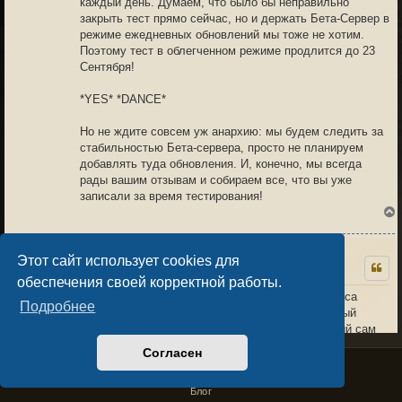
каждый день. Думаем, что было бы неправильно
закрыть тест прямо сейчас, но и держать Бета-Сервер в
режиме ежедневных обновлений мы тоже не хотим.
Поэтому тест в облегченном режиме продлится до 23
Сентября!
*YES* *DANCE*
Но не ждите совсем уж анархию: мы будем следить за
стабильностью Бета-сервера, просто не планируем
добавлять туда обновления. И, конечно, мы всегда
рады вашим отзывам и собираем все, что вы уже
записали за время тестирования!
Этот сайт использует cookies для
Бадун
10.09.24 07:14
1
обеспечения своей корректной работы.
На 4 лвл славы уже делать нечего. Демоны хаоса
Подробнее
лопаются с пары ударов. Нужен какой-то сильный
к
противник, которого интересно убивать и который сам
может убить.
+3
Согласен
Privacy Policy
License Agreement
Copyright © Sacralium Games 2023-
2026
"Я готов подраться с кем угодно, на автоударе, и мне прикольно, и пофигу
business@sacralium.game
Блог
если ты сидел как шахматист все высчитывал, а я в итоге всеравно победил"