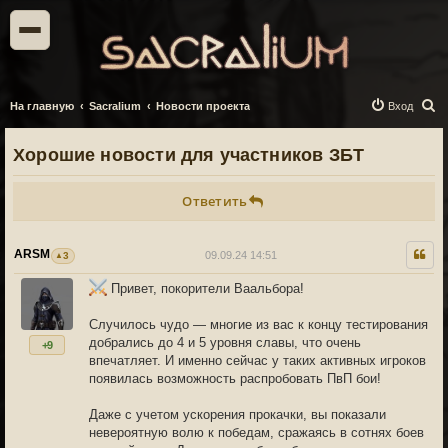
П
На главную
Sacralium
Новости проекта
Вход
о
Хорошие новости для участников ЗБТ
и
с
Ответить
к
ARSM
09.09.24 14:51
3
Привет, покорители Ваальбора!
Случилось чудо — многие из вас к концу тестирования
добрались до 4 и 5 уровня славы, что очень
+9
впечатляет. И именно сейчас у таких активных игроков
появилась возможность распробовать ПвП бои!
Даже с учетом ускорения прокачки, вы показали
невероятную волю к победам, сражаясь в сотнях боев