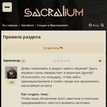
П
На главную
Sacralium
Сходки и Мероприятия
Вход
о
Правила раздела
и
с
Ответить
к
Архитектор
03.03.26 11:08
4
Добро пожаловать в раздел живого общения! Здесь
игровые союзы перерастают в реальную дружбу!
Используйте эту площадку, чтобы найти
единомышленников в своём городе или организовать
+130
масштабную встречу.
Как создать тему:
Чтобы ваше объявление было заметным и понятным,
придерживайтесь простого формата заголовка: