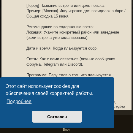
[Город] Название встречи или цель поиска.
Пример: [Москва] Ищу игроков для посиделок в баре /
Общая сходка 15 июня.
Рекомендации по содержанию поста:
Локация: Укажите конкретный район или заведение
(если встреча уже спланирована).
Дата и время: Когда планируется сбор.
Связь: Как с вами связаться (личные сообщения
форума, Telegram или Discord).
Программа: Пару слов о том, что планируется
(обсуждение игры, поход в кино или просто
знакомство).
Этот сайт использует cookies для
обеспечения своей корректной работы.
В разделе запрещено:
Подробнее
Публикация личных данных (номеров телефонов,
домашних адресов) в открытом доступе - используйте
личные сообщения.
Согласен
Privacy Policy
License Agreement
Copyright © Sacralium Games 2023-
2026
Темы, не связанные с организацией встреч или поиском
business@sacralium.game
игроков в реальном мире.
Блог