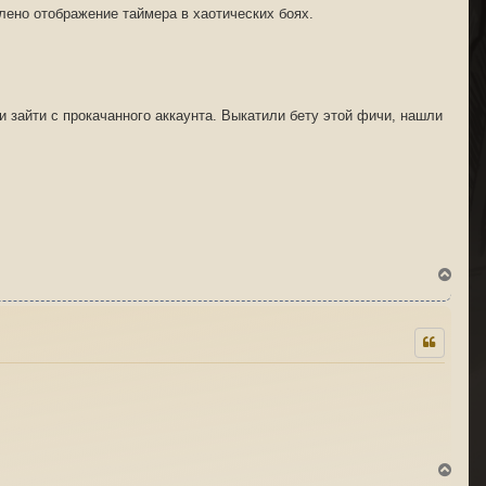
лено отображение таймера в хаотических боях.
и зайти с прокачанного аккаунта. Выкатили бету этой фичи, нашли
В
е
р
н
у
т
ь
с
я
к
н
а
ч
В
а
е