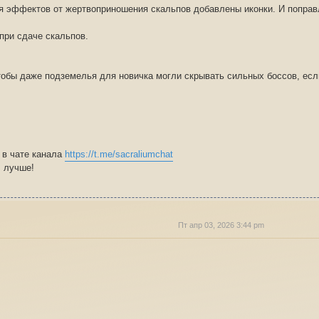
ля эффектов от жертвоприношения скальпов добавлены иконки. И поправ
при сдаче скальпов.
чтобы даже подземелья для новичка могли скрывать сильных боссов, есл
 в чате канала
https://t.me/sacraliumchat
m лучше!
Пт апр 03, 2026 3:44 pm