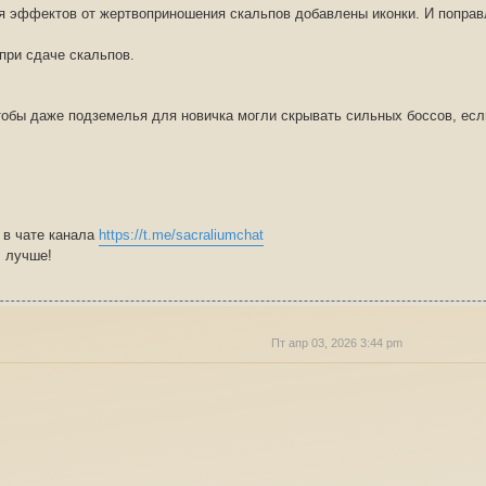
ля эффектов от жертвоприношения скальпов добавлены иконки. И поправ
при сдаче скальпов.
чтобы даже подземелья для новичка могли скрывать сильных боссов, есл
 в чате канала
https://t.me/sacraliumchat
m лучше!
Пт апр 03, 2026 3:44 pm