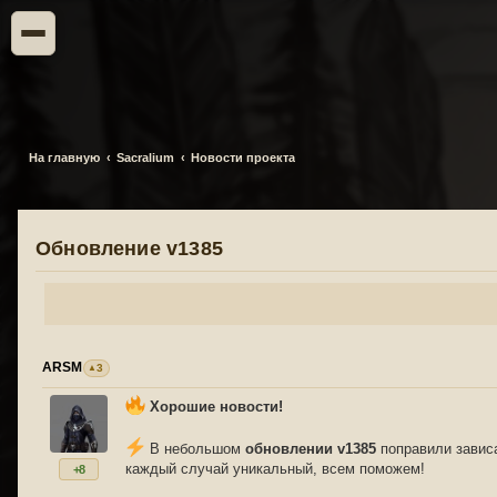
На главную
Sacralium
Новости проекта
Обновление v1385
ARSM
3
Хорошие новости!
В небольшом
обновлении v1385
поправили зависа
каждый случай уникальный, всем поможем!
+8