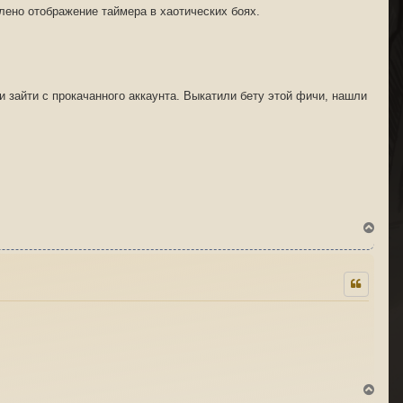
лено отображение таймера в хаотических боях.
и зайти с прокачанного аккаунта. Выкатили бету этой фичи, нашли
В
е
р
н
у
т
ь
с
я
к
н
а
ч
В
а
е