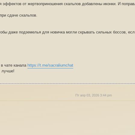
ля эффектов от жертвоприношения скальпов добавлены иконки. И поправ
при сдаче скальпов.
чтобы даже подземелья для новичка могли скрывать сильных боссов, есл
 в чате канала
https://t.me/sacraliumchat
m лучше!
Пт апр 03, 2026 3:44 pm