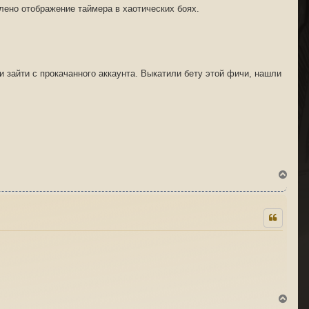
лено отображение таймера в хаотических боях.
и зайти с прокачанного аккаунта. Выкатили бету этой фичи, нашли
В
е
р
н
у
т
ь
с
я
к
н
а
ч
В
а
е