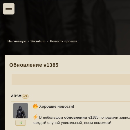
На главную
Sacralium
Новости проекта
Обновление v1385
ARSM
3
Хорошие новости!
В небольшом
обновлении v1385
поправили зависа
каждый случай уникальный, всем поможем!
+9