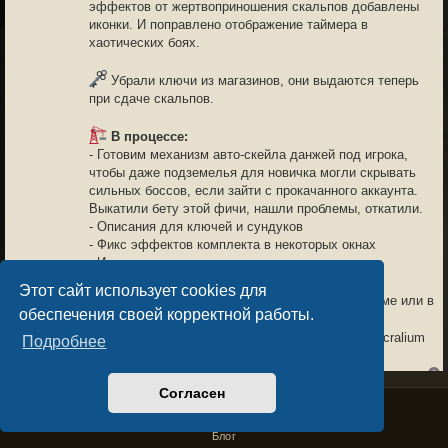
эффектов от жертвоприношения скальпов добавлены
иконки. И поправлено отображение таймера в
хаотических боях.
Убрали ключи из магазинов, они выдаются теперь
при сдаче скальпов.
В процессе:
- Готовим механизм авто-скейла данжей под игрока,
чтобы даже подземелья для новичка могли скрывать
сильных боссов, если зайти с прокачанного аккаунта.
Выкатили бету этой фичи, нашли проблемы, откатили.
- Описания для ключей и сундуков
- Фикс эффектов комплекта в некоторых окнах
- И многое другое
Этот сайт использует cookies для
Обсудить обновление можно здесь на форуме или в
обеспечения своей корректной работы.
чате канала
https://t.me/sacraliumchat
Спасибо всем, кто с нами и помогает делать Sacralium
Подробнее
лучше!
Согласен
Privacy Policy
License Agreement
Copyright © Sacralium Games 2023-
2026
business@sacralium.game
NEUK
03.04.26 15:44
Блог
6