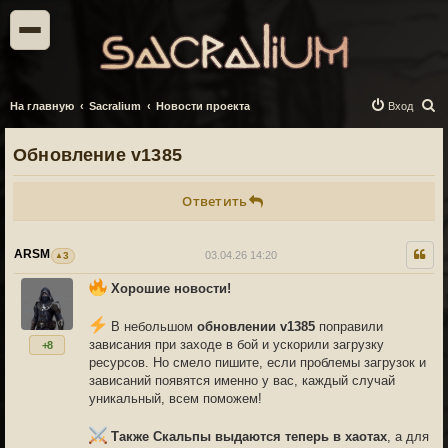
П
На главную
Sacralium
Новости проекта
Вход
о
Обновление v1385
и
с
Ответить
к
ARSM
03.04.26 14:20
3
Хорошие новости!
В небольшом
обновлении v1385
поправили
зависания при заходе в бой и ускорили загрузку
+8
ресурсов. Но смело пишите, если проблемы загрузок и
зависаний появятся именно у вас, каждый случай
уникальный, всем поможем!
Также Скальпы выдаются теперь в хаотах
, а для