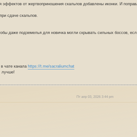
ля эффектов от жертвоприношения скальпов добавлены иконки. И поправ
при сдаче скальпов.
чтобы даже подземелья для новичка могли скрывать сильных боссов, есл
 в чате канала
https://t.me/sacraliumchat
m лучше!
Пт апр 03, 2026 3:44 pm