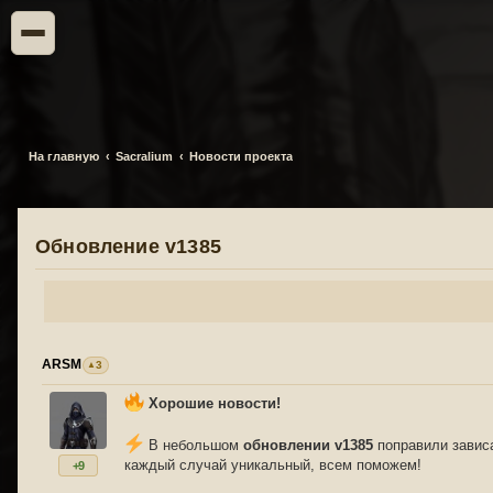
На главную
Sacralium
Новости проекта
Обновление v1385
ARSM
3
Хорошие новости!
В небольшом
обновлении v1385
поправили зависа
каждый случай уникальный, всем поможем!
+9