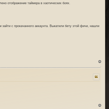
лено отображение таймера в хаотических боях.
и зайти с прокачанного аккаунта. Выкатили бету этой фичи, нашли
В
е
р
н
у
т
ь
с
я
к
н
а
ч
В
а
е