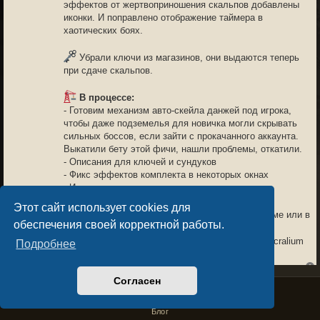
эффектов от жертвоприношения скальпов добавлены
иконки. И поправлено отображение таймера в
хаотических боях.
Убрали ключи из магазинов, они выдаются теперь
при сдаче скальпов.
В процессе:
- Готовим механизм авто-скейла данжей под игрока,
чтобы даже подземелья для новичка могли скрывать
сильных боссов, если зайти с прокачанного аккаунта.
Выкатили бету этой фичи, нашли проблемы, откатили.
- Описания для ключей и сундуков
- Фикс эффектов комплекта в некоторых окнах
- И многое другое
Этот сайт использует cookies для
Обсудить обновление можно здесь на форуме или в
обеспечения своей корректной работы.
чате канала
https://t.me/sacraliumchat
Спасибо всем, кто с нами и помогает делать Sacralium
Подробнее
лучше!
Согласен
Privacy Policy
License Agreement
Copyright © Sacralium Games 2023-
2026
business@sacralium.game
NEUK
03.04.26 15:44
Блог
6