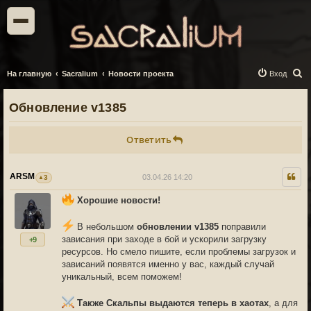
П
На главную
Sacralium
Новости проекта
Вход
о
Обновление v1385
и
с
Ответить
к
ARSM
03.04.26 14:20
3
Хорошие новости!
В небольшом
обновлении v1385
поправили
зависания при заходе в бой и ускорили загрузку
+9
ресурсов. Но смело пишите, если проблемы загрузок и
зависаний появятся именно у вас, каждый случай
уникальный, всем поможем!
Также Скальпы выдаются теперь в хаотах
, а для