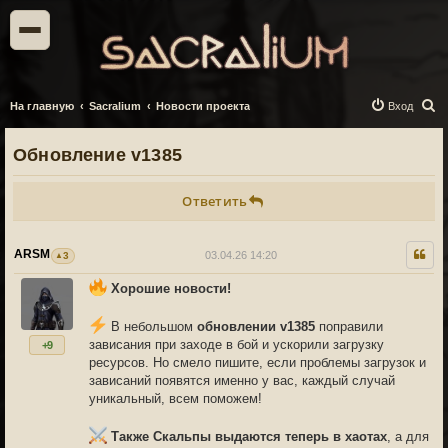
П
На главную
Sacralium
Новости проекта
Вход
о
Обновление v1385
и
с
Ответить
к
ARSM
03.04.26 14:20
3
Хорошие новости!
В небольшом
обновлении v1385
поправили
зависания при заходе в бой и ускорили загрузку
+9
ресурсов. Но смело пишите, если проблемы загрузок и
зависаний появятся именно у вас, каждый случай
уникальный, всем поможем!
Также Скальпы выдаются теперь в хаотах
, а для