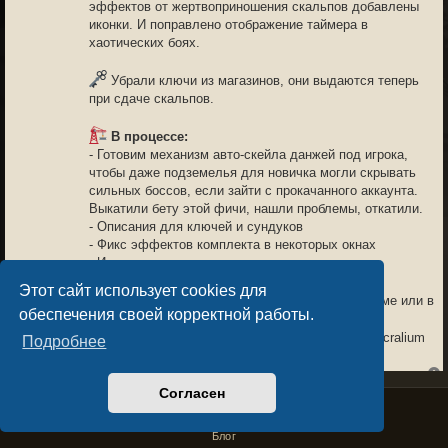
эффектов от жертвоприношения скальпов добавлены
иконки. И поправлено отображение таймера в
хаотических боях.
Убрали ключи из магазинов, они выдаются теперь
при сдаче скальпов.
В процессе:
- Готовим механизм авто-скейла данжей под игрока,
чтобы даже подземелья для новичка могли скрывать
сильных боссов, если зайти с прокачанного аккаунта.
Выкатили бету этой фичи, нашли проблемы, откатили.
- Описания для ключей и сундуков
- Фикс эффектов комплекта в некоторых окнах
- И многое другое
Этот сайт использует cookies для
Обсудить обновление можно здесь на форуме или в
обеспечения своей корректной работы.
чате канала
https://t.me/sacraliumchat
Спасибо всем, кто с нами и помогает делать Sacralium
Подробнее
лучше!
Согласен
Privacy Policy
License Agreement
Copyright © Sacralium Games 2023-
2026
business@sacralium.game
NEUK
03.04.26 15:44
Блог
6