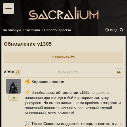
П
На главную
Sacralium
Новости проекта
Вход
о
Обновление v1385
и
с
Ответить
к
ARSM
03.04.26 14:20
3
Хорошие новости!
В небольшом
обновлении v1385
поправили
зависания при заходе в бой и ускорили загрузку
+9
ресурсов. Но смело пишите, если проблемы загрузок и
зависаний появятся именно у вас, каждый случай
уникальный, всем поможем!
Также Скальпы выдаются теперь в хаотах
, а для