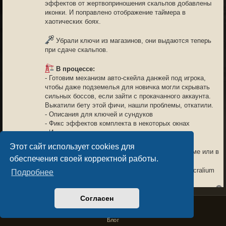
эффектов от жертвоприношения скальпов добавлены
иконки. И поправлено отображение таймера в
хаотических боях.
Убрали ключи из магазинов, они выдаются теперь
при сдаче скальпов.
В процессе:
- Готовим механизм авто-скейла данжей под игрока,
чтобы даже подземелья для новичка могли скрывать
сильных боссов, если зайти с прокачанного аккаунта.
Выкатили бету этой фичи, нашли проблемы, откатили.
- Описания для ключей и сундуков
- Фикс эффектов комплекта в некоторых окнах
- И многое другое
Этот сайт использует cookies для
Обсудить обновление можно здесь на форуме или в
обеспечения своей корректной работы.
чате канала
https://t.me/sacraliumchat
Спасибо всем, кто с нами и помогает делать Sacralium
Подробнее
лучше!
Согласен
Privacy Policy
License Agreement
Copyright © Sacralium Games 2023-
2026
business@sacralium.game
NEUK
03.04.26 15:44
Блог
6